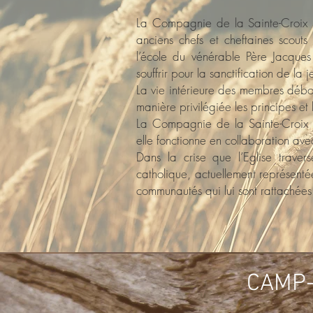
La Compagnie de la Sainte-Croix 
anciens chefs et cheftaines scouts 
l’école du vénérable Père Jacques
souffrir pour la sanctification de la 
La vie intérieure des membres débor
manière privilégiée les principes e
La Compagnie de la Sainte-Croix n
elle fonctionne en collaboration avec
Dans la crise que l’Eglise trave
catholique, actuellement représentée
communautés qui lui sont rattachées
CAMP-